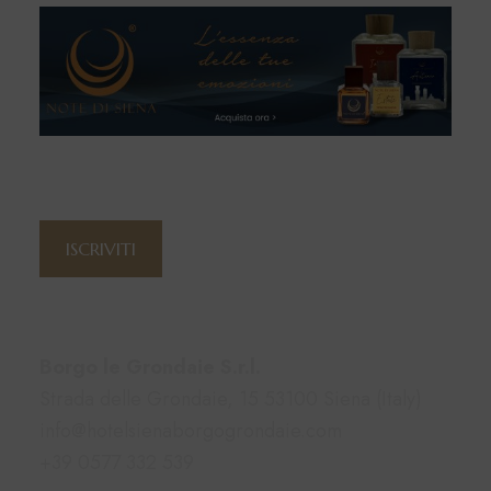
Iscriviti alla newsletter
ISCRIVITI
Contatti
Borgo le Grondaie S.r.l.
Strada delle Grondaie, 15 53100 Siena (Italy)
info@hotelsienaborgogrondaie.com
+39 0577 332 539