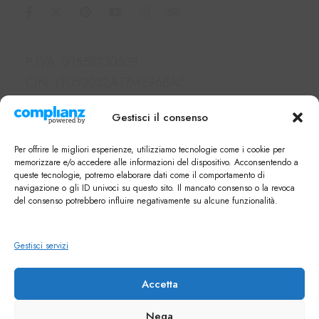
Informazioni
P.IVA: 01558230528
CIN: IT052032A17ME96BAC
SDI: M5UXCR1
Gestisci il consenso
PEC: borgolegrondaie@pec.it
Link Utili
Per offrire le migliori esperienze, utilizziamo tecnologie come i cookie per
memorizzare e/o accedere alle informazioni del dispositivo. Acconsentendo a
queste tecnologie, potremo elaborare dati come il comportamento di
Hotel e Appartamenti
navigazione o gli ID univoci su questo sito. Il mancato consenso o la revoca
Servizi
del consenso potrebbero influire negativamente su alcune funzionalità.
Cosa fare a Siena
FAQ
Gestisci servizi
Newsletter
Note di Siena Shop
Accetta
Nega