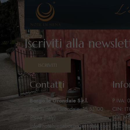
Iscriviti alla newsle
ISCRIVITI
Contatti
Info
Borgo le Grondaie S.r.l.
P.IVA:
Strada delle Grondaie, 15 53100
CIN: I
Siena (Italy)
SDI: M
info@hotelsienaborgogrondaie.com
PEC: bo