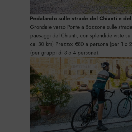
Pedalando sulle strade del Chianti e dell
Grondaie verso Ponte a Bozzone sulle strade 
paesaggi del Chianti, con splendide viste su v
ca. 30 km) Prezzo: €80 a persona (per 1 o 
(per gruppi di 3 o 4 persone).
​