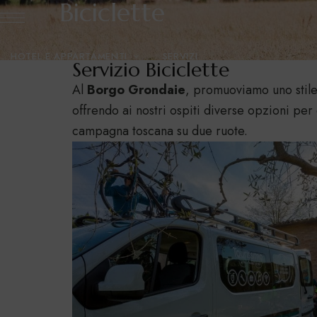
Biciclette
HOTEL E APPARTAMENTI
SERVIZI
Servizio Biciclette
Al
Borgo Grondaie
, promuoviamo uno stile d
GALLERY
BLOG
CONTATTI
offrendo ai nostri ospiti diverse opzioni per
campagna toscana su due ruote.