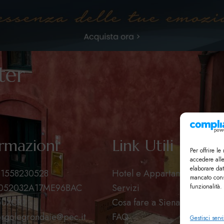
tter
rmazioni
Link Utili
Per offrire l
accedere all
elaborare dat
 01558230528
Hotel e Appartamenti
mancato cons
T052032A17ME96BAC
Servizi
funzionalità.
5UXCR1
Cosa fare a Siena
rgolegrondaie@pec.it
FAQ
Gestisci servi