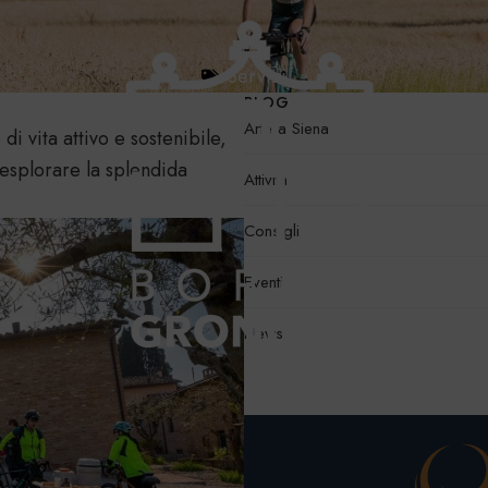
Servizi
BLOG
Arte a Siena
i vita attivo e sostenibile,
 esplorare la splendida
Attività
Consigli
Eventi
News