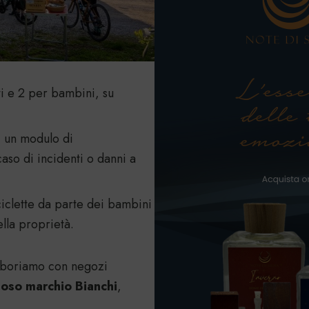
i e 2 per bambini, su
di un modulo di
aso di incidenti o danni a
ciclette da parte dei bambini
ella proprietà.
laboriamo con negozi
moso marchio Bianchi
,