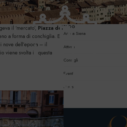
Attività
,
Consigli
BLOG
geva il ‘mercato’,
Piazza del
Arte a Siena
no a forma di conchiglia. E’
i nove dell’epoca – il
Attività
o viene svolta in questa
Consigli
Eventi
News