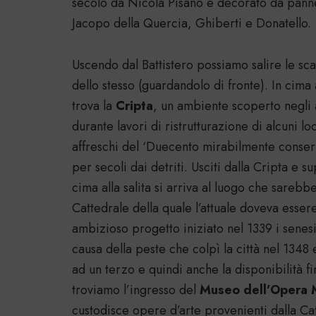
secolo da Nicola Pisano e decorato da panne
Jacopo della Quercia, Ghiberti e Donatello.
Uscendo dal Battistero possiamo salire le scal
dello stesso (guardandolo di fronte). In cima a
trova la
Cripta
, un ambiente scoperto negli 
durante lavori di ristrutturazione di alcuni l
affreschi del ‘Duecento mirabilmente conserv
per secoli dai detriti. Usciti dalla Cripta e su
cima alla salita si arriva al luogo che sareb
Cattedrale della quale l’attuale doveva essere 
ambizioso progetto iniziato nel 1339 i senes
causa della peste che colpì la città nel 1348
ad un terzo e quindi anche la disponibilità fi
troviamo l’ingresso del
Museo dell’Opera 
custodisce opere d’arte provenienti dalla Catt