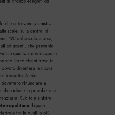
lli di bronzo eseguiti da
e che si trovano a sinistra
lle scale, sulla destra, si
anni ’90 del secolo scorso,
ocali adiacenti, che presenta
ati in quanto rimasti coperti
perato l’arco che si trova in
be dovuto diventare la nuova
il transetto. A tale
i dovettero rinunciare a
 e che ridusse la popolazione
nanziaria. Subito a sinistra
Metropolitana
il quale
edrale tra le quali la più