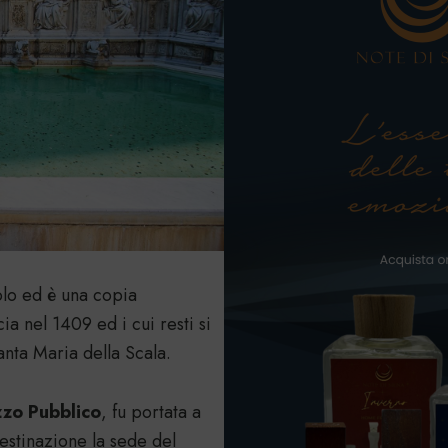
olo ed è una copia
ia nel 1409 ed i cui resti si
ta Maria della Scala.
zzo Pubblico
, fu portata a
stinazione la sede del