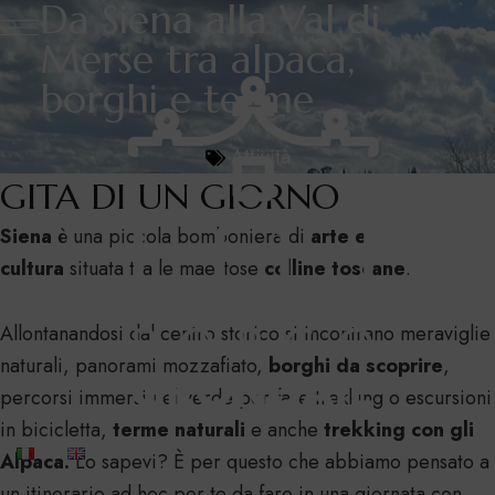
Da Siena alla Val di
Merse tra alpaca,
borghi e terme
Attività
GITA DI UN GIORNO
Siena
è una piccola bomboniera di
arte e
cultura
situata tra le maestose
colline toscane
.
Allontanandosi dal centro storico si incontrano meraviglie
naturali, panorami mozzafiato,
borghi da scoprire
,
percorsi immersi nel verde per fare trekking o escursioni
in bicicletta,
terme naturali
e anche
trekking con gli
Alpaca.
Lo sapevi? È per questo che abbiamo pensato a
un itinerario ad hoc per te da fare in una giornata con