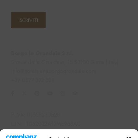
Iscriviti alla newsletter
ISCRIVITI
Contatti
Borgo le Grondaie S.r.l.
Strada delle Grondaie, 15 53100 Siena (Italy)
info@hotelsienaborgogrondaie.com
+39 0577 332 539
Informazioni
P.IVA: 01558230528
CIN: IT052032A17ME96BAC
SDI: M5UXCR1