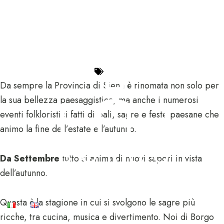
Quali sono le migliori
sagre a Siena e
dintorni?
Eventi
Da sempre la Provincia di Siena è rinomata non solo per
la sua bellezza paesaggistica, ma anche i numerosi
eventi folkloristici fatti di pali, sagre e feste paesane che
animo la fine dell’estate e l’autunno.
Da Settembre
tutto si anima di nuovi sapori in vista
dell’autunno.
Questa è la stagione in cui si svolgono le sagre più
ricche, tra cucina, musica e divertimento. Noi di Borgo