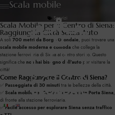
Scala mobile
Servizi
Scala Mobile per il Centro di Siena:
Raggiungi la Città Senza Auto
A soli
700 metri da Borgo Grondaie
, puoi trovare una
scala mobile moderna e comoda
che collega la
stazione ferroviaria di Siena al centro storico. Questo
significa che
non hai bisogno dell’auto
per visitare la
città!
Come Raggiungere il Centro di Siena?
✅
Passeggiata di 30 minuti
tra le bellezze della città.
✅
Scala mobile nel Centro Commerciale Porta Siena
,
di fronte alla stazione ferroviaria.
✅
Facile accesso per esplorare Siena senza traffico