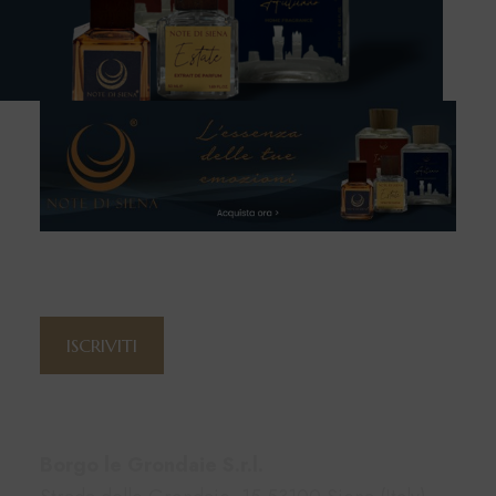
Iscriviti alla newsletter
ISCRIVITI
Contatti
Borgo le Grondaie S.r.l.