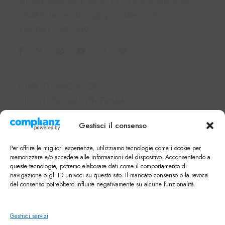
Strada delle Grondaie, 15 53100 Siena (Italy)
info@hotelsienaborgogrondaie.com
+39 0577 332 539
Informazioni
P.IVA: 01558230528
CIN: IT052032A17ME96BAC
SDI: M5UXCR1
Gestisci il consenso
PEC: borgolegrondaie@pec.it
Link Utili
Per offrire le migliori esperienze, utilizziamo tecnologie come i cookie per
memorizzare e/o accedere alle informazioni del dispositivo. Acconsentendo a
queste tecnologie, potremo elaborare dati come il comportamento di
Hotel e Appartamenti
navigazione o gli ID univoci su questo sito. Il mancato consenso o la revoca
Servizi
del consenso potrebbero influire negativamente su alcune funzionalità.
Cosa fare a Siena
FAQ
Gestisci servizi