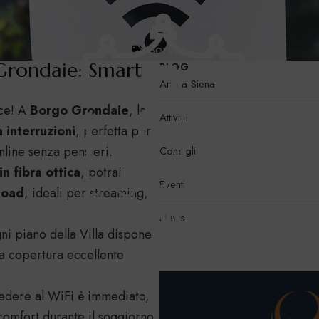
Servizi
 Grondaie: Smart
BLOG
Arte a Siena
ice! A
Borgo Grondaie
, la
Attività
 interruzioni
, perfetta per
online senza pensieri.
Consigli
n fibra ottica
, potrai
Eventi
load
, ideali per streaming,
News
i piano della Villa dispone
na copertura eccellente
dere al WiFi è immediato,
comfort durante il soggiorno.