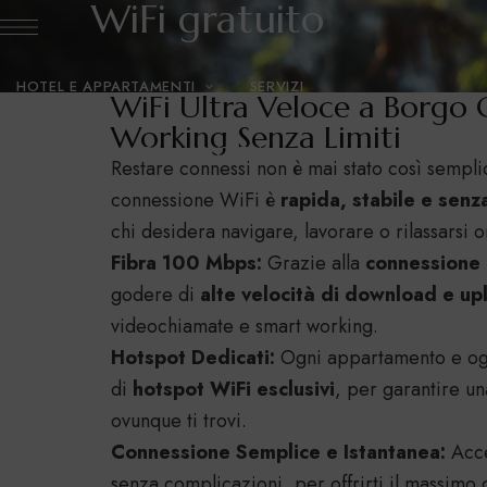
WiFi gratuito
HOTEL E APPARTAMENTI
SERVIZI
WiFi Ultra Veloce a Borgo
Working Senza Limiti
GALLERY
BLOG
CONTATTI
Restare connessi non è mai stato così sempl
connessione WiFi è
rapida, stabile e senza
chi desidera navigare, lavorare o rilassarsi 
Fibra 100 Mbps:
Grazie alla
connessione i
godere di
alte velocità di download e up
videochiamate e smart working.
Hotspot Dedicati:
Ogni appartamento e ogn
di
hotspot WiFi esclusivi
, per garantire u
ovunque ti trovi.
Connessione Semplice e Istantanea:
Acce
senza complicazioni, per offrirti il massimo 