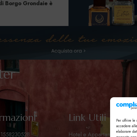
di Borgo Grondaie è
tter
rmazioni
Link Utili
Per offrire l
accedere all
elaborare dat
 01558230528
Hotel e Appartamenti