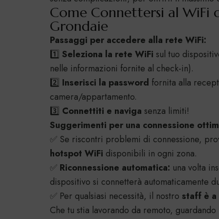
Come Connettersi al WiFi 
Grondaie
Passaggi per accedere alla rete WiFi:
1️⃣
Seleziona la rete WiFi
sul tuo dispositiv
nelle informazioni fornite al check-in).
2️⃣
Inserisci la password
fornita alla recep
camera/appartamento.
3️⃣
Connettiti e naviga
senza limiti!
Suggerimenti per una connessione ottim
✅ Se riscontri problemi di connessione, prova
hotspot WiFi
disponibili in ogni zona.
✅
Riconnessione automatica:
una volta ins
dispositivo si connetterà automaticamente du
✅ Per qualsiasi necessità, il nostro
staff è a
Che tu stia lavorando da remoto, guardando u