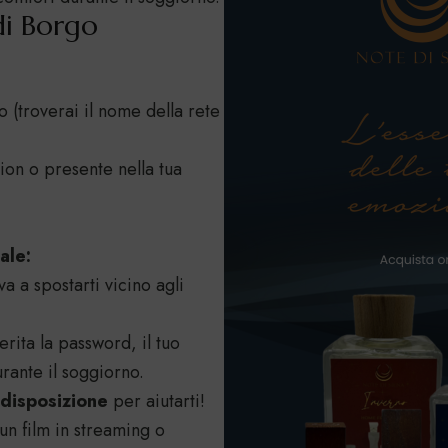
di Borgo
o (troverai il nome della rete
tion o presente nella tua
ale:
 a spostarti vicino agli
erita la password, il tuo
rante il soggiorno.
 disposizione
per aiutarti!
n film in streaming o