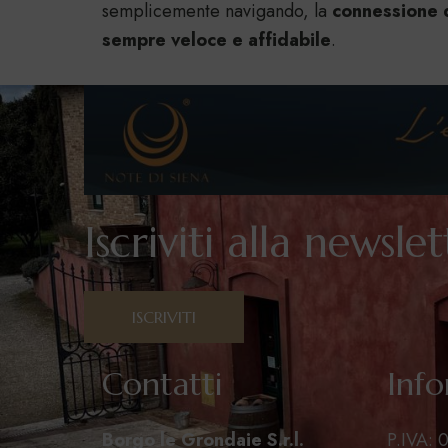
semplicemente navigando, la
connessione 
sempre veloce e affidabile
.
Iscriviti alla newsle
ISCRIVITI
Contatti
Info
Borgo le Grondaie S.r.l.
P.IVA: